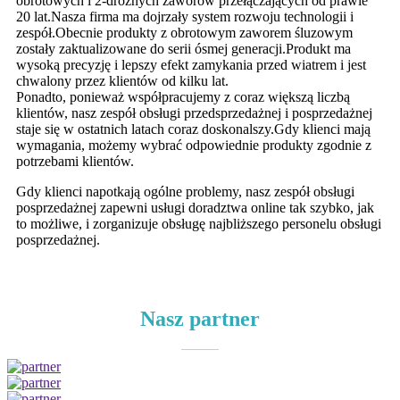
obrotowych i 2-drożnych zaworów przełączających od prawie
20 lat.Nasza firma ma dojrzały system rozwoju technologii i
zespół.Obecnie produkty z obrotowym zaworem śluzowym
zostały zaktualizowane do serii ósmej generacji.Produkt ma
wysoką precyzję i lepszy efekt zamykania przed wiatrem i jest
chwalony przez klientów od kilku lat.
Ponadto, ponieważ współpracujemy z coraz większą liczbą
klientów, nasz zespół obsługi przedsprzedażnej i posprzedażnej
staje się w ostatnich latach coraz doskonalszy.Gdy klienci mają
wymagania, możemy wybrać odpowiednie produkty zgodnie z
potrzebami klientów.
Gdy klienci napotkają ogólne problemy, nasz zespół obsługi
posprzedażnej zapewni usługi doradztwa online tak szybko, jak
to możliwe, i zorganizuje obsługę najbliższego personelu obsługi
posprzedażnej.
Nasz partner