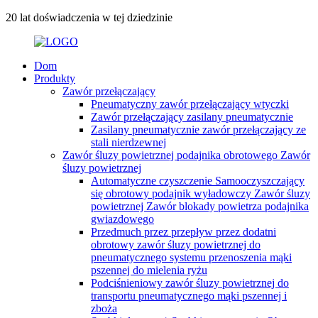
20 lat doświadczenia w tej dziedzinie
Dom
Produkty
Zawór przełączający
Pneumatyczny zawór przełączający wtyczki
Zawór przełączający zasilany pneumatycznie
Zasilany pneumatycznie zawór przełączający ze
stali nierdzewnej
Zawór śluzy powietrznej podajnika obrotowego Zawór
śluzy powietrznej
Automatyczne czyszczenie Samooczyszczający
się obrotowy podajnik wyładowczy Zawór śluzy
powietrznej Zawór blokady powietrza podajnika
gwiazdowego
Przedmuch przez przepływ przez dodatni
obrotowy zawór śluzy powietrznej do
pneumatycznego systemu przenoszenia mąki
pszennej do mielenia ryżu
Podciśnieniowy zawór śluzy powietrznej do
transportu pneumatycznego mąki pszennej i
zboża