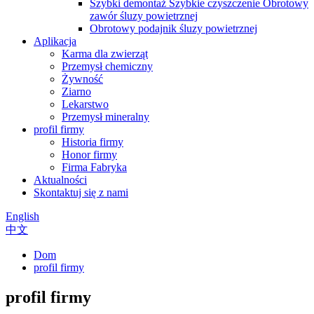
Szybki demontaż Szybkie czyszczenie Obrotowy
zawór śluzy powietrznej
Obrotowy podajnik śluzy powietrznej
Aplikacja
Karma dla zwierząt
Przemysł chemiczny
Żywność
Ziarno
Lekarstwo
Przemysł mineralny
profil firmy
Historia firmy
Honor firmy
Firma Fabryka
Aktualności
Skontaktuj się z nami
English
中文
Dom
profil firmy
profil firmy