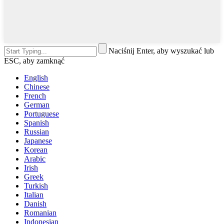
Naciśnij Enter, aby wyszukać lub
ESC, aby zamknąć
English
Chinese
French
German
Portuguese
Spanish
Russian
Japanese
Korean
Arabic
Irish
Greek
Turkish
Italian
Danish
Romanian
Indonesian