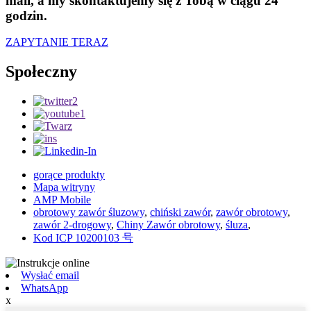
mail, a my skontaktujemy się z Tobą w ciągu 24
godzin.
ZAPYTANIE TERAZ
Społeczny
gorące produkty
Mapa witryny
AMP Mobile
obrotowy zawór śluzowy
,
chiński zawór
,
zawór obrotowy
,
zawór 2-drogowy
,
Chiny Zawór obrotowy
,
śluza
,
Kod ICP 10200103 号
Wysłać email
WhatsApp
x